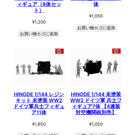
ィギュア（8体セッ
体
ト）
¥
1,050
¥
1,200
お買い物カゴに追加
お買い物カゴに追加
HINODE 1/144 レジン
HINODE 1/144 未塗装
キット 未塗装 WW2
WW2 ドイツ軍 兵士フ
ドイツ軍兵士フィギュ
ィギュア7体 【4連装
ア11体
対空機関砲別売】
¥
1,650
¥
1,050