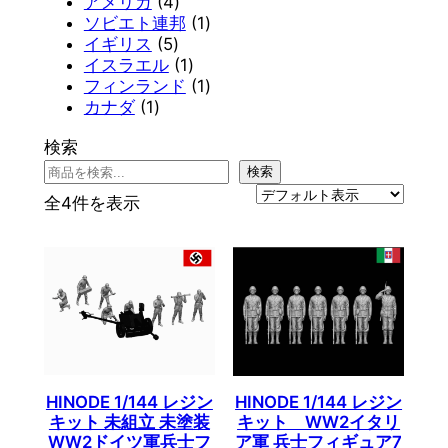
商
品
の
個
4
2
アメリカ
4
品
商
の
個
個
1
ソビエト連邦
1
品
商
5
の
の
個
イギリス
5
品
個
商
商
1
の
イスラエル
1
の
品
品
個
商
1
フィンランド
1
1
商
の
品
個
カナダ
1
個
品
商
の
検索
の
品
商
商
品
検索
品
全4件を表示
HINODE 1/144 レジン
HINODE 1/144 レジン
キット 未組立 未塗装
キット WW2イタリ
WW2ドイツ軍兵士フ
ア軍 兵士フィギュア7