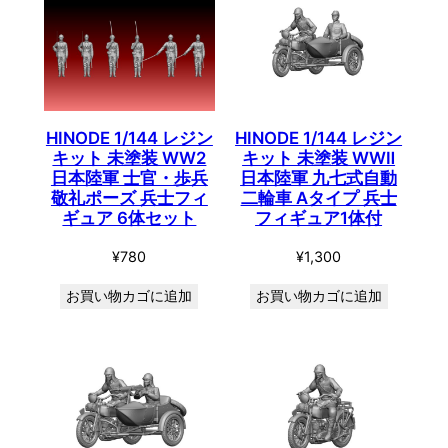
HINODE 1/144 レジン
HINODE 1/144 レジン
キット 未塗装 WW2
キット 未塗装 WWⅡ
日本陸軍 士官・歩兵
日本陸軍 九七式自動
敬礼ポーズ 兵士フィ
二輪車 Aタイプ 兵士
ギュア 6体セット
フィギュア1体付
¥
780
¥
1,300
お買い物カゴに追加
お買い物カゴに追加