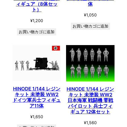
ィギュア（8体セッ
体
ト）
¥
1,050
¥
1,200
お買い物カゴに追加
お買い物カゴに追加
HINODE 1/144 レジン
HINODE 1/144 レジン
キット 未塗装 WW2
キット 未塗装 WW2
ドイツ軍兵士フィギュ
日本海軍 戦闘機 零戦
ア11体
パイロット 兵士フィ
ギュア 12体セット
¥
1,650
¥
1,560