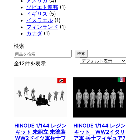
品
商
の
個
4
2
アメリカ
4
品
商
の
個
個
1
ソビエト連邦
1
品
商
5
の
の
個
イギリス
5
品
個
商
商
1
の
イスラエル
1
の
品
品
個
商
1
フィンランド
1
1
商
の
品
個
カナダ
1
個
品
商
の
検索
の
品
商
商
品
検索
品
全12件を表示
HINODE 1/144 レジン
HINODE 1/144 レジン
キット 未組立 未塗装
キット WW2イタリ
WW2ドイツ軍兵士フ
ア軍 兵士フィギュア7