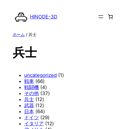
内
容
HINODE-3D
を
ス
ホーム
/ 兵士
キ
ッ
兵士
プ
1
uncategorized
1
6
個
戦車
66
6
4
の
戦闘機
4
個
個
3
商
その他
37
1
の
の
7
品
兵士
12
2
1
商
商
個
武器
12
個
2
品
6
品
の
日本
64
の
個
4
2
商
ドイツ
29
商
の
個
9
品
1
イタリア
12