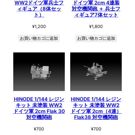
WW2ドイツ軍兵士フ
ドイツ軍 2cm 4連装
ィギュア（8体セッ
対空機関砲 ＋ 兵士フ
ト）
ィギュア7体セット
¥
1,200
¥
1,800
お買い物カゴに追加
お買い物カゴに追加
HINODE 1/144 レジン
HINODE 1/144 レジン
キット 未塗装 WW2
キット 未塗装 WW2
ドイツ軍 2cm Flak 30
ドイツ軍 2cm（4連）
対空機関砲
Flak38 対空機関砲
¥
700
¥
700