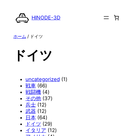
内
容
HINODE-3D
を
ス
ホーム
/ ドイツ
キ
ッ
ドイツ
プ
1
uncategorized
1
6
個
戦車
66
6
4
の
戦闘機
4
個
個
3
商
その他
37
1
の
の
7
品
兵士
12
2
1
商
商
個
武器
12
個
2
品
6
品
の
日本
64
の
個
4
2
商
ドイツ
29
商
の
個
9
品
1
イタリア
12