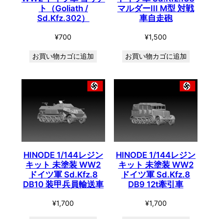
ト（Goliath /
マルダーIII M型 対戦
Sd.Kfz.302）
車自走砲
¥
700
¥
1,500
お買い物カゴに追加
お買い物カゴに追加
HINODE 1/144レジン
HINODE 1/144レジン
キット 未塗装 WW2
キット 未塗装 WW2
ドイツ軍 Sd.Kfz.8
ドイツ軍 Sd.Kfz.8
DB10 装甲兵員輸送車
DB9 12t牽引車
¥
1,700
¥
1,700