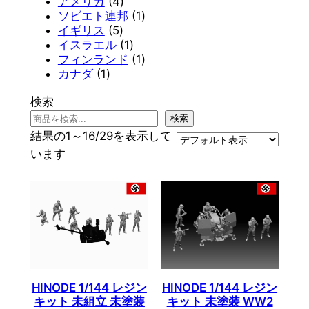
品
商
の
個
4
2
アメリカ
4
品
商
の
個
個
1
ソビエト連邦
1
品
商
5
の
の
個
イギリス
5
品
個
商
商
1
の
イスラエル
1
の
品
品
個
商
1
フィンランド
1
1
商
の
品
個
カナダ
1
個
品
商
の
検索
の
品
商
商
品
検索
品
結果の1～16/29を表示して
います
HINODE 1/144 レジン
HINODE 1/144 レジン
キット 未組立 未塗装
キット 未塗装 WW2