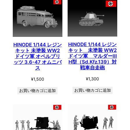
HINODE 1/144 レジン
HINODE 1/144 レジン
キット 未塗装 WW2
キット 未塗装 WW2
ドイツ軍 マルダーIII
ドイツ軍 オペルブリ
H型（Sd.Kfz.139）対
ッツ 3.6-47 オムニバ
戦車自走砲
ス
¥
1,300
¥
1,500
お買い物カゴに追加
お買い物カゴに追加