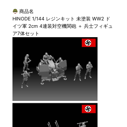
レ
商品名
ジ
HINODE 1/144 レジンキット 未塗装 WW2 ド
ン
イツ軍 2cm 4連装対空機関砲 ＋ 兵士フィギュ
キ
ア7体セット
ッ
ト
未
塗
装
W
W
2
ド
イ
ツ
軍
2