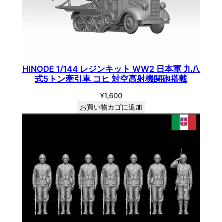
HINODE 1/144 レジンキット WW2 日本軍 九八
式5トン牽引車 コヒ 対空高射機関砲搭載
¥
1,600
お買い物カゴに追加