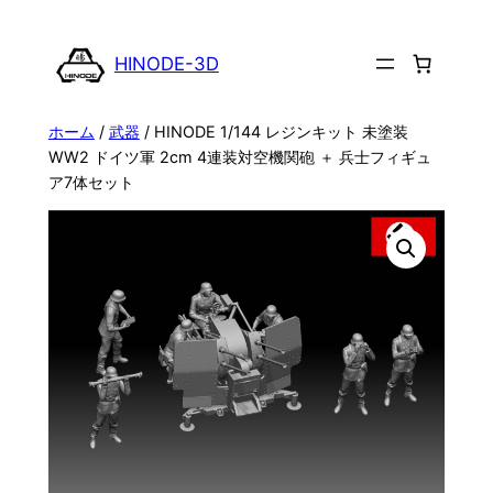
内
容
HINODE-3D
を
ス
ホーム
/
武器
/ HINODE 1/144 レジンキット 未塗装
キ
WW2 ドイツ軍 2cm 4連装対空機関砲 ＋ 兵士フィギュ
ッ
ア7体セット
プ