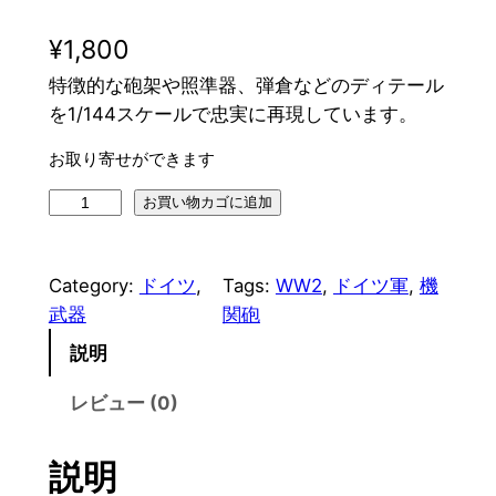
¥
1,800
特徴的な砲架や照準器、弾倉などのディテール
を1/144スケールで忠実に再現しています。
お取り寄せができます
H
お買い物カゴに追加
I
N
Category:
ドイツ
, 
Tags:
WW2
, 
ドイツ軍
, 
機
O
武器
関砲
D
E
説明
1
レビュー (0)
/
1
4
説明
4