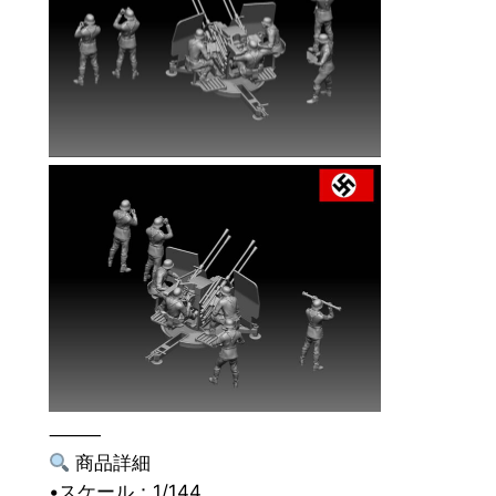
c
m
4
連
装
対
空
機
関
砲
＋
兵
士
フ
ィ
⸻
ギ
商品詳細
ュ
•スケール：1/144