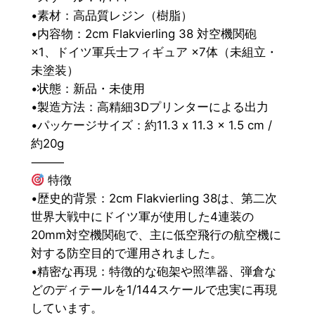
ア
•素材：高品質レジン（樹脂）
7
•内容物：2cm Flakvierling 38 対空機関砲
体
×1、ドイツ軍兵士フィギュア ×7体（未組立・
セ
未塗装）
ッ
•状態：新品・未使用
ト
•製造方法：高精細3Dプリンターによる出力
個
•パッケージサイズ：約11.3 x 11.3 x 1.5 cm /
約20g
⸻
特徴
•歴史的背景：2cm Flakvierling 38は、第二次
世界大戦中にドイツ軍が使用した4連装の
20mm対空機関砲で、主に低空飛行の航空機に
対する防空目的で運用されました。
•精密な再現：特徴的な砲架や照準器、弾倉な
どのディテールを1/144スケールで忠実に再現
しています。