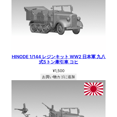
HINODE 1/144 レジンキット WW2 日本軍 九八
式5トン牽引車 コヒ
¥
1,500
お買い物カゴに追加