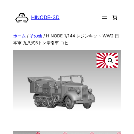
内
容
HINODE-3D
を
ス
ホーム
/
その他
/ HINODE 1/144 レジンキット WW2 日
キ
本軍 九八式5トン牽引車 コヒ
ッ
プ