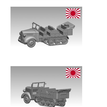
コ
ヒ
個