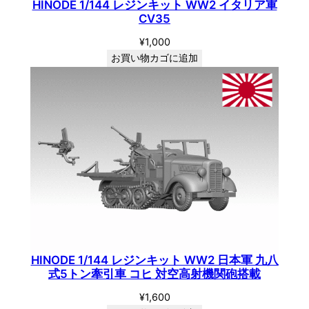
HINODE 1/144 レジンキット WW2 イタリア軍
CV35
¥
1,000
お買い物カゴに追加
HINODE 1/144 レジンキット WW2 日本軍 九八
式5トン牽引車 コヒ 対空高射機関砲搭載
¥
1,600