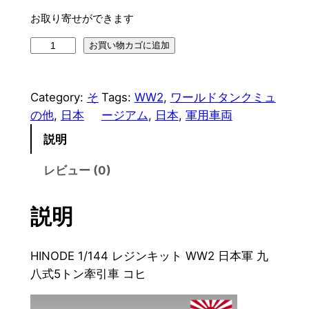
お取り寄せができます
H
お買い物カゴに追加
I
N
Category:
そ
Tags:
WW2
, 
ワールドタンクミュ
O
の他
, 
日本
ージアム
, 
日本
, 
軍用車両
D
E
説明
1
レビュー (0)
/
1
4
説明
4
レ
HINODE 1/144 レジンキット WW2 日本軍 九
ジ
八式5トン牽引車 コヒ
ン
キ