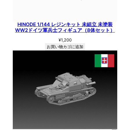
HINODE 1/144 レジンキット 未組立 未塗装
WW2ドイツ軍兵士フィギュア（8体セット）
¥
1,200
お買い物カゴに追加