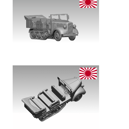
ッ
ト
W
W
2
日
本
軍
九
八
式
5
ト
ン
牽
引
車