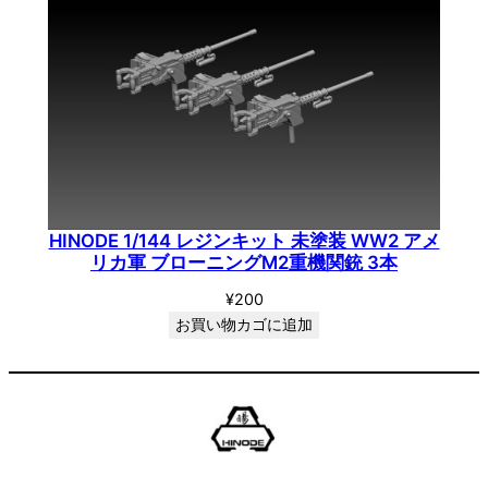
HINODE 1/144 レジンキット 未塗装 WW2 アメ
リカ軍 ブローニングM2重機関銃 3本
¥
200
お買い物カゴに追加