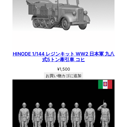
HINODE 1/144 レジンキット WW2 日本軍 九八
式5トン牽引車 コヒ
¥
1,500
お買い物カゴに追加