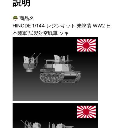
説明
4
レ
商品名
ジ
HINODE 1/144 レジンキット 未塗装 WW2 日
ン
本陸軍 試製対空戦車 ソキ
キ
ッ
ト
未
塗
装
W
W
2
日
本
陸