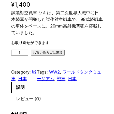
¥
1,400
試製対空戦車 ソキは、第二次世界大戦中に日
本陸軍が開発した試作対空戦車で、98式軽戦車
の車体をベースに、20mm高射機関砲を搭載し
ていました。
お取り寄せができます
H
お買い物カゴに追加
I
N
Category:
戦
Tags:
WW2
, 
ワールドタンクミュ
O
車
, 
日本
ージアム
, 
戦車
, 
日本
D
E
説明
1
レビュー (0)
/
1
4