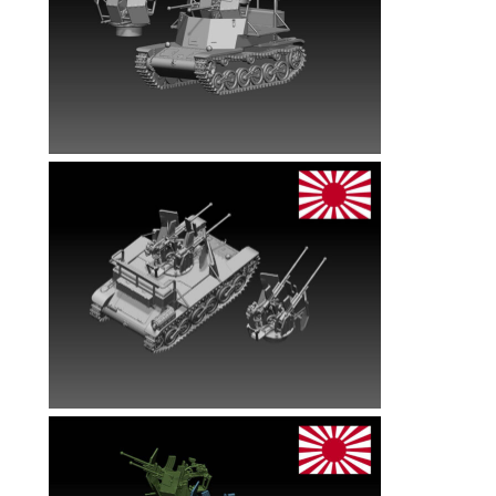
軍
試
製
対
空
戦
車
ソ
キ
個