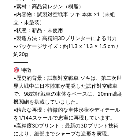
•素材：高品質レジン（樹脂）
•内容物：試製対空戦車 ソキ 本体 ×1（未組
立・未塗装）
•状態：新品・未使用
•製造方法：高精細3Dプリンターによる出力
•パッケージサイズ：約11.3 x 11.3 x 1.5 cm /
約20g
⸻
特徴
•歴史的背景：試製対空戦車 ソキは、第二次世
界大戦中に日本陸軍が開発した試作対空戦車
で、98式軽戦車の車体をベースに、20mm高射
機関砲を搭載していました。
•精密な再現：特徴的な車体形状やディテール
を1/144スケールで忠実に再現しています。
•高精度3Dプリント：最新の3Dプリント技術
により、細部までシャープな造形を実現。