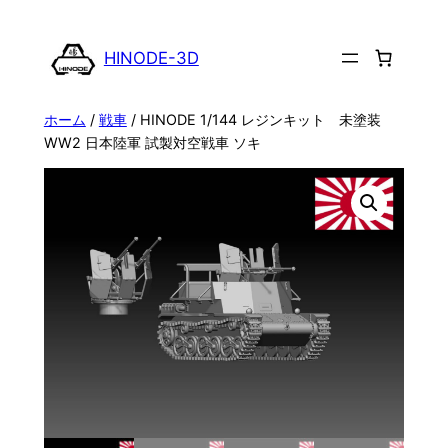
内
容
HINODE-3D
を
ス
ホーム
/
戦車
/ HINODE 1/144 レジンキット 未塗装
キ
WW2 日本陸軍 試製対空戦車 ソキ
ッ
プ